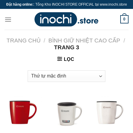
Skip
Đặt hàng online:
: Tổng Kho INOCHI STORE OFFICIAL tại www.inochi.store
to
content
0
TRANG CHỦ
/
BÌNH GIỮ NHIỆT CAO CẤP
/
TRANG 3
LỌC