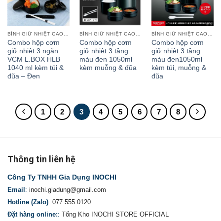
BÌNH GIỮ NHIỆT CAO CẤP
BÌNH GIỮ NHIỆT CAO CẤP
BÌNH GIỮ NHIỆT CAO CẤP
Combo hộp cơm
Combo hộp cơm
Combo hộp cơm
giữ nhiệt 3 ngăn
giữ nhiệt 3 tầng
giữ nhiệt 3 tầng
VCM L.BOX HLB
màu đen 1050ml
màu đen1050ml
1040 ml kèm túi &
kèm muỗng & đũa
kèm túi, muỗng &
đũa – Đen
đũa
1
2
3
4
5
6
7
8
Thông tin liên hệ
Công Ty TNHH Gia Dụng INOCHI
Email
:
inochi.giadung@gmail.com
Hotline (Zalo)
:
077.555.0120
Đặt hàng online:
:
Tổng Kho INOCHI STORE OFFICIAL