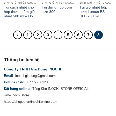
BÌNH GIỮ NHIỆT CAO CẤP
BÌNH GIỮ NHIỆT CAO CẤP
BÌNH GIỮ NHIỆT CAO CẤP
Túi cách nhiệt cho
Túi đựng hộp cơm
Túi giữ nhiệt hộp
hộp thực phẩm giữ
size 800ml
cơm Luntus BS
nhiệt 500 ml – Đỏ
HLB 700 ml
1
2
3
…
5
6
7
8
Thông tin liên hệ
Công Ty TNHH Gia Dụng INOCHI
Email
:
inochi.giadung@gmail.com
Hotline (Zalo)
:
077.555.0120
Đặt hàng online:
:
Tổng Kho INOCHI STORE OFFICIAL
www.inochi.store
https://shopee.vn/inochi.online.com