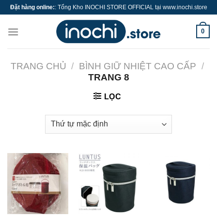
Skip
Đặt hàng online:
: Tổng Kho INOCHI STORE OFFICIAL tại www.inochi.store
to
content
0
TRANG CHỦ
/
BÌNH GIỮ NHIỆT CAO CẤP
/
TRANG 8
LỌC