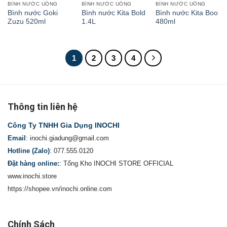
BÌNH NƯỚC UỐNG
BÌNH NƯỚC UỐNG
BÌNH NƯỚC UỐNG
Bình nước Goki
Bình nước Kita Bold
Bình nước Kita Boo
Zuzu 520ml
1.4L
480ml
1
2
3
4
Thông tin liên hệ
Công Ty TNHH Gia Dụng INOCHI
Email
:
inochi.giadung@gmail.com
Hotline (Zalo)
:
077.555.0120
Đặt hàng online:
:
Tổng Kho INOCHI STORE OFFICIAL
www.inochi.store
https://shopee.vn/inochi.online.com
Chính Sách