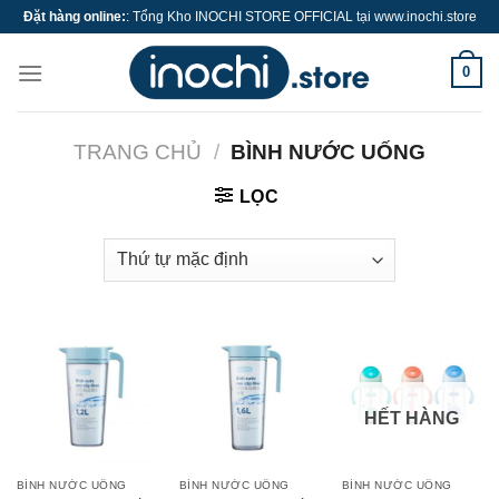
Skip
Đặt hàng online:
: Tổng Kho INOCHI STORE OFFICIAL tại www.inochi.store
to
content
0
TRANG CHỦ
/
BÌNH NƯỚC UỐNG
LỌC
HẾT HÀNG
BÌNH NƯỚC UỐNG
BÌNH NƯỚC UỐNG
BÌNH NƯỚC UỐNG