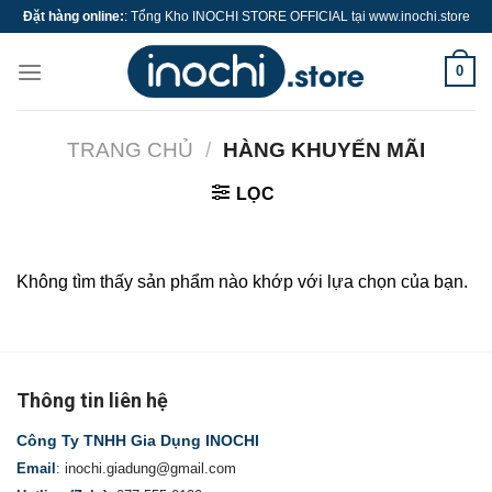
Skip
Đặt hàng online:
: Tổng Kho INOCHI STORE OFFICIAL tại www.inochi.store
to
content
0
TRANG CHỦ
/
HÀNG KHUYẾN MÃI
LỌC
Không tìm thấy sản phẩm nào khớp với lựa chọn của bạn.
Thông tin liên hệ
Công Ty TNHH Gia Dụng INOCHI
Email
:
inochi.giadung@gmail.com