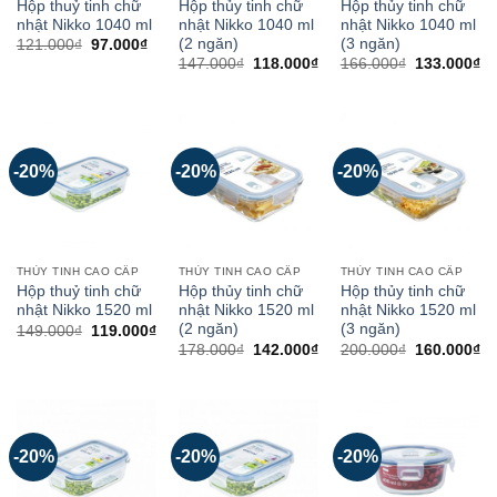
Hộp thuỷ tinh chữ
Hộp thủy tinh chữ
Hộp thủy tinh chữ
nhật Nikko 1040 ml
nhật Nikko 1040 ml
nhật Nikko 1040 ml
(2 ngăn)
(3 ngăn)
121.000
₫
97.000
₫
147.000
₫
118.000
₫
166.000
₫
133.000
₫
-20%
-20%
-20%
THỦY TINH CAO CẤP
THỦY TINH CAO CẤP
THỦY TINH CAO CẤP
Hộp thuỷ tinh chữ
Hộp thủy tinh chữ
Hộp thủy tinh chữ
nhật Nikko 1520 ml
nhật Nikko 1520 ml
nhật Nikko 1520 ml
(2 ngăn)
(3 ngăn)
149.000
₫
119.000
₫
178.000
₫
142.000
₫
200.000
₫
160.000
₫
-20%
-20%
-20%