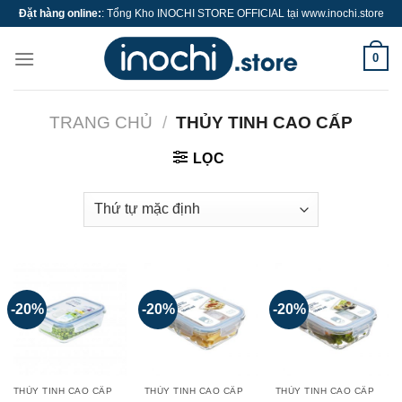
Skip
Đặt hàng online:
: Tổng Kho INOCHI STORE OFFICIAL tại www.inochi.store
to
content
0
TRANG CHỦ
/
THỦY TINH CAO CẤP
LỌC
-20%
-20%
-20%
THỦY TINH CAO CẤP
THỦY TINH CAO CẤP
THỦY TINH CAO CẤP