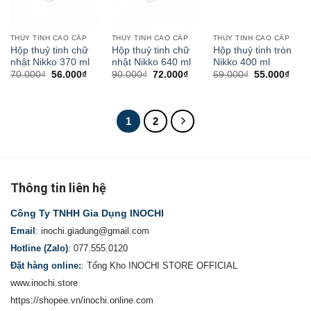
THỦY TINH CAO CẤP
THỦY TINH CAO CẤP
THỦY TINH CAO CẤP
Hộp thuỷ tinh chữ
Hộp thuỷ tinh chữ
Hộp thuỷ tinh tròn
nhật Nikko 370 ml
nhật Nikko 640 ml
Nikko 400 ml
70.000
₫
56.000
₫
90.000
₫
72.000
₫
69.000
₫
55.000
₫
1
2
Thông tin liên hệ
Công Ty TNHH Gia Dụng INOCHI
Email
:
inochi.giadung@gmail.com
Hotline (Zalo)
:
077.555.0120
Đặt hàng online:
:
Tổng Kho INOCHI STORE OFFICIAL
www.inochi.store
https://shopee.vn/inochi.online.com