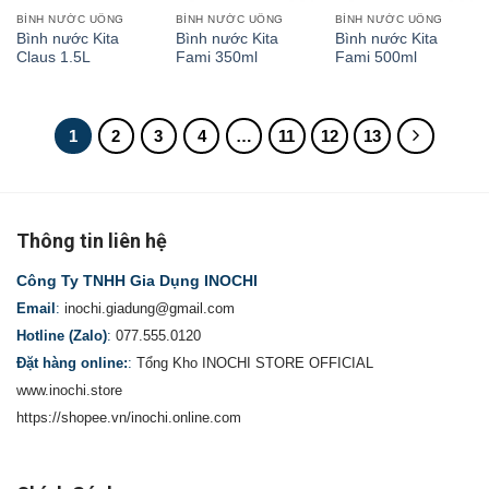
BÌNH NƯỚC UỐNG
BÌNH NƯỚC UỐNG
BÌNH NƯỚC UỐNG
Bình nước Kita
Bình nước Kita
Bình nước Kita
Claus 1.5L
Fami 350ml
Fami 500ml
1
2
3
4
…
11
12
13
Thông tin liên hệ
Công Ty TNHH Gia Dụng INOCHI
Email
:
inochi.giadung@gmail.com
Hotline (Zalo)
:
077.555.0120
Đặt hàng online:
:
Tổng Kho INOCHI STORE OFFICIAL
www.inochi.store
https://shopee.vn/inochi.online.com