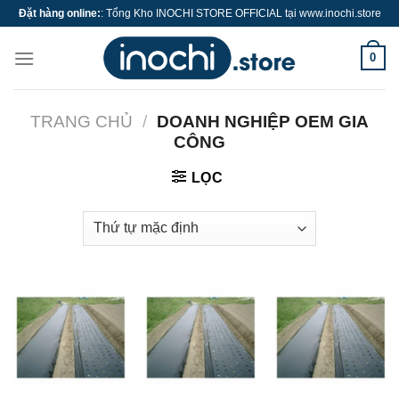
Skip
Đặt hàng online:
: Tổng Kho INOCHI STORE OFFICIAL tại www.inochi.store
to
content
0
TRANG CHỦ
/
DOANH NGHIỆP OEM GIA
CÔNG
LỌC