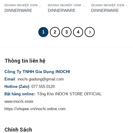
DOANH NGHIỆP OEM GIA CÔNG
DOANH NGHIỆP OEM GIA CÔNG
DOANH NGHIỆP OEM GIA CÔNG
DINNERWARE
DINNERWARE
DINNERWARE
1
2
3
4
Thông tin liên hệ
Công Ty TNHH Gia Dụng INOCHI
Email
:
inochi.giadung@gmail.com
Hotline (Zalo)
:
077.555.0120
Đặt hàng online:
:
Tổng Kho INOCHI STORE OFFICIAL
www.inochi.store
https://shopee.vn/inochi.online.com
Chính Sách