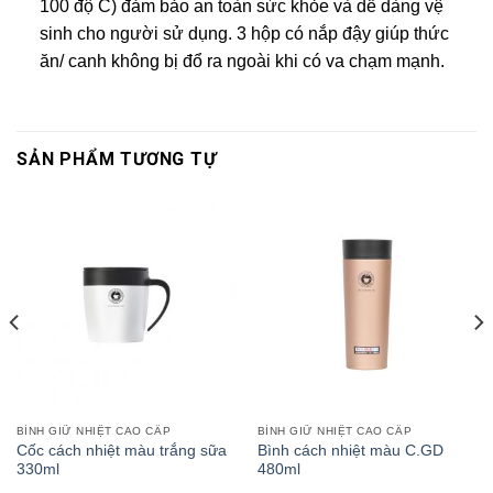
100 độ C) đảm bảo an toàn sức khỏe và dễ dàng vệ
sinh cho người sử dụng. 3 hộp có nắp đậy giúp thức
ăn/ canh không bị đổ ra ngoài khi có va chạm mạnh.
SẢN PHẨM TƯƠNG TỰ
BÌNH GIỮ NHIỆT CAO CẤP
BÌNH GIỮ NHIỆT CAO CẤP
Cốc cách nhiệt màu trắng sữa
Bình cách nhiệt màu C.GD
330ml
480ml