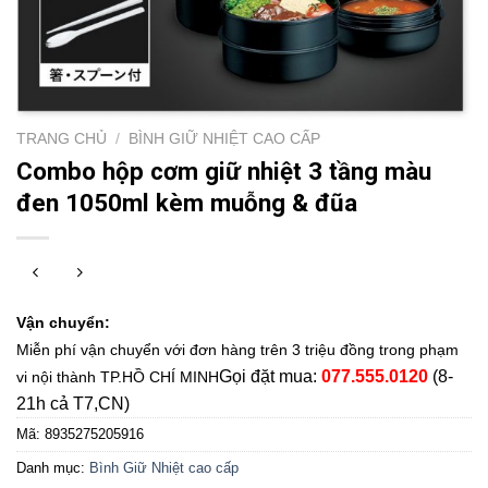
TRANG CHỦ
/
BÌNH GIỮ NHIỆT CAO CẤP
Combo hộp cơm giữ nhiệt 3 tầng màu
đen 1050ml kèm muỗng & đũa
Vận chuyển:
Miễn phí vận chuyển với đơn hàng trên 3 triệu đồng trong phạm
Gọi đặt mua:
077.555.0120
(8-
vi nội thành TP.HỒ CHÍ MINH
21h cả T7,CN)
Mã:
8935275205916
Danh mục:
Bình Giữ Nhiệt cao cấp