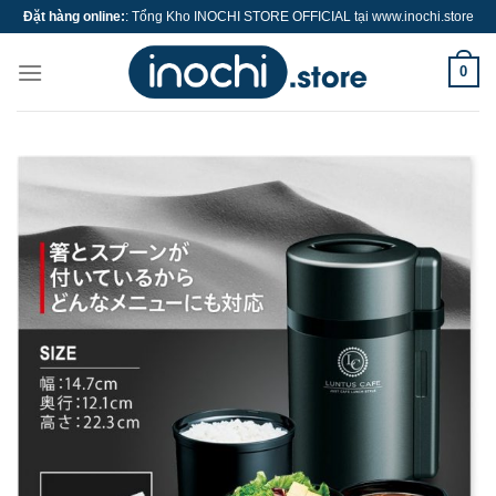
Skip
Đặt hàng online:
: Tổng Kho INOCHI STORE OFFICIAL tại www.inochi.store
to
content
0