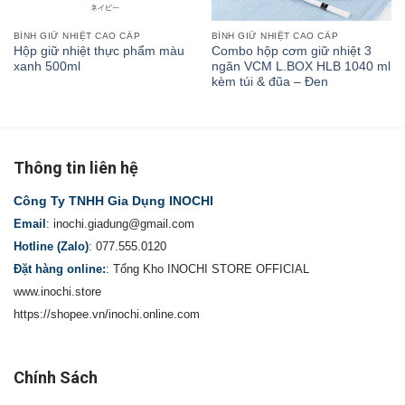
BÌNH GIỮ NHIỆT CAO CẤP
BÌNH GIỮ NHIỆT CAO CẤP
Hộp giữ nhiệt thực phẩm màu
Combo hộp cơm giữ nhiệt 3
xanh 500ml
ngăn VCM L.BOX HLB 1040 ml
kèm túi & đũa – Đen
Thông tin liên hệ
Công Ty TNHH Gia Dụng INOCHI
Email
:
inochi.giadung@gmail.com
Hotline (Zalo)
:
077.555.0120
Đặt hàng online:
:
Tổng Kho INOCHI STORE OFFICIAL
www.inochi.store
https://shopee.vn/inochi.online.com
Chính Sách