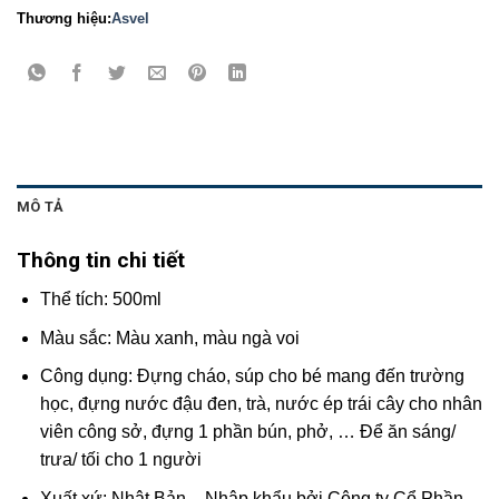
Thương hiệu:
Asvel
MÔ TẢ
Thông tin chi tiết
Thể tích: 500ml
Màu sắc: Màu xanh, màu ngà voi
Công dụng: Đựng cháo, súp cho bé mang đến trường
học, đựng nước đậu đen, trà, nước ép trái cây cho nhân
viên công sở, đựng 1 phần bún, phở, … Để ăn sáng/
trưa/ tối cho 1 người
Xuất xứ: Nhật Bản – Nhập khẩu bởi Công ty Cổ Phần