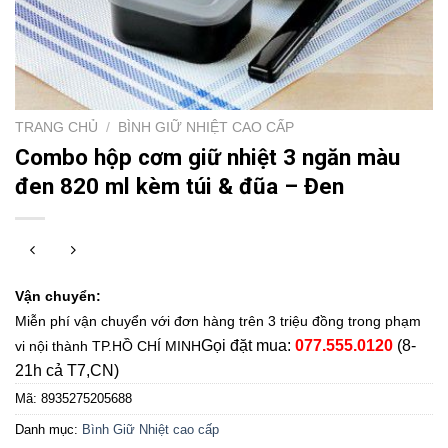
TRANG CHỦ
/
BÌNH GIỮ NHIỆT CAO CẤP
Combo hộp cơm giữ nhiệt 3 ngăn màu
đen 820 ml kèm túi & đũa – Đen
Vận chuyển:
Miễn phí vận chuyển với đơn hàng trên 3 triệu đồng trong phạm
Gọi đặt mua:
077.555.0120
(8-
vi nội thành TP.HỒ CHÍ MINH
21h cả T7,CN)
Mã:
8935275205688
Danh mục:
Bình Giữ Nhiệt cao cấp