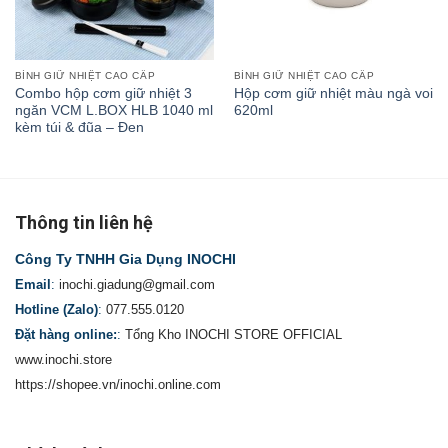
BÌNH GIỮ NHIỆT CAO CẤP
BÌNH GIỮ NHIỆT CAO CẤP
Combo hộp cơm giữ nhiệt 3
Hộp cơm giữ nhiệt màu ngà voi
ngăn VCM L.BOX HLB 1040 ml
620ml
kèm túi & đũa – Đen
Thông tin liên hệ
Công Ty TNHH Gia Dụng INOCHI
Email
:
inochi.giadung@gmail.com
Hotline (Zalo)
:
077.555.0120
Đặt hàng online:
:
Tổng Kho INOCHI STORE OFFICIAL
www.inochi.store
https://shopee.vn/inochi.online.com