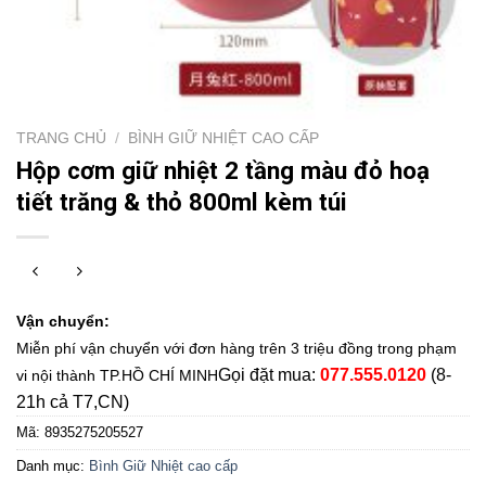
TRANG CHỦ
/
BÌNH GIỮ NHIỆT CAO CẤP
Hộp cơm giữ nhiệt 2 tầng màu đỏ hoạ
tiết trăng & thỏ 800ml kèm túi
Vận chuyển:
Miễn phí vận chuyển với đơn hàng trên 3 triệu đồng trong phạm
Gọi đặt mua:
077.555.0120
(8-
vi nội thành TP.HỒ CHÍ MINH
21h cả T7,CN)
Mã:
8935275205527
Danh mục:
Bình Giữ Nhiệt cao cấp