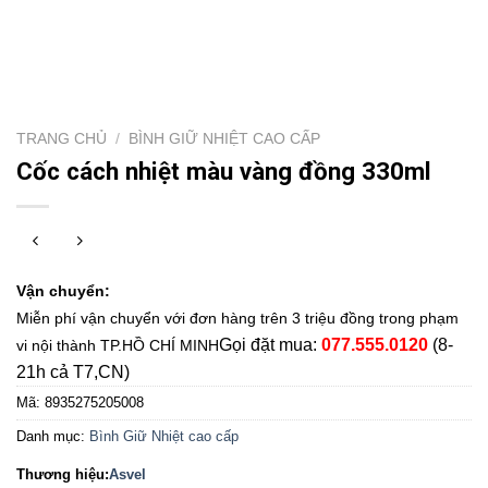
TRANG CHỦ
/
BÌNH GIỮ NHIỆT CAO CẤP
Cốc cách nhiệt màu vàng đồng 330ml
Vận chuyển:
Miễn phí vận chuyển với đơn hàng trên 3 triệu đồng trong phạm
Gọi đặt mua:
077.555.0120
(8-
vi nội thành TP.HỒ CHÍ MINH
21h cả T7,CN)
Mã:
8935275205008
Danh mục:
Bình Giữ Nhiệt cao cấp
Thương hiệu:
Asvel