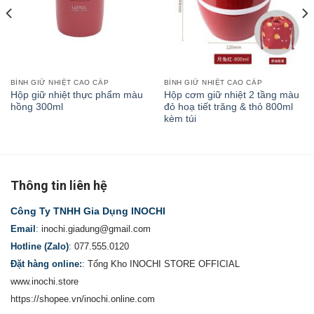
BÌNH GIỮ NHIỆT CAO CẤP
BÌNH GIỮ NHIỆT CAO CẤP
Hộp giữ nhiệt thực phẩm màu
Hộp cơm giữ nhiệt 2 tầng màu
hồng 300ml
đỏ hoạ tiết trăng & thỏ 800ml
kèm túi
Thông tin liên hệ
Công Ty TNHH Gia Dụng INOCHI
Email
:
inochi.giadung@gmail.com
Hotline (Zalo)
:
077.555.0120
Đặt hàng online:
:
Tổng Kho INOCHI STORE OFFICIAL
www.inochi.store
https://shopee.vn/inochi.online.com