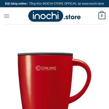
Skip
Đặt hàng online:
: Tổng Kho INOCHI STORE OFFICIAL tại www.inochi.store
to
content
0