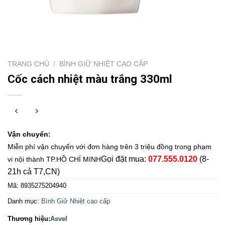
TRANG CHỦ
/
BÌNH GIỮ NHIỆT CAO CẤP
Cốc cách nhiệt màu trắng 330ml
Vận chuyển:
Miễn phí vận chuyển với đơn hàng trên 3 triệu đồng trong phạm
Gọi đặt mua:
077.555.0120
(8-
vi nội thành TP.HỒ CHÍ MINH
21h cả T7,CN)
Mã:
8935275204940
Danh mục:
Bình Giữ Nhiệt cao cấp
Thương hiệu:
Asvel