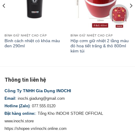
BÌNH GIỮ NHIỆT CAO CẤP
BÌNH GIỮ NHIỆT CAO CẤP
Bình cách nhiệt có khóa màu
Hộp cơm giữ nhiệt 2 tầng màu
đen 290ml
đỏ hoạ tiết trăng & thỏ 800ml
kèm túi
Thông tin liên hệ
Công Ty TNHH Gia Dụng INOCHI
Email
:
inochi.giadung@gmail.com
Hotline (Zalo)
:
077.555.0120
Đặt hàng online:
:
Tổng Kho INOCHI STORE OFFICIAL
www.inochi.store
https://shopee.vn/inochi.online.com