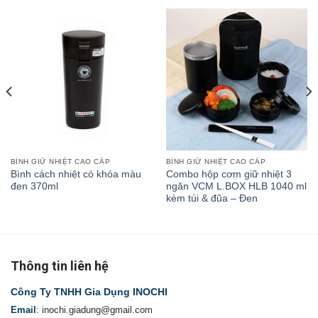
BÌNH GIỮ NHIỆT CAO CẤP
BÌNH GIỮ NHIỆT CAO CẤP
Bình cách nhiệt có khóa màu
Combo hộp cơm giữ nhiệt 3
đen 370ml
ngăn VCM L.BOX HLB 1040 ml
kèm túi & đũa – Đen
Thông tin liên hệ
Công Ty TNHH Gia Dụng INOCHI
Email
:
inochi.giadung@gmail.com