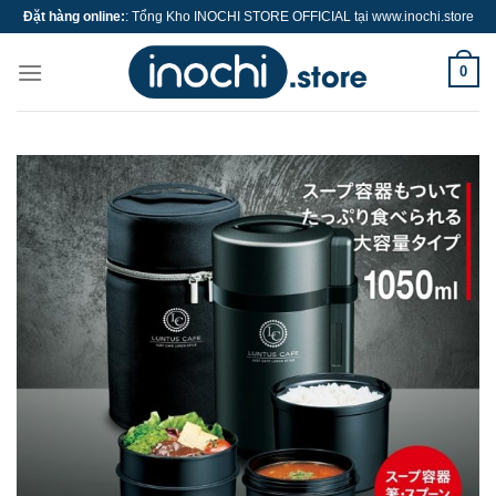
Skip
Đặt hàng online:
: Tổng Kho INOCHI STORE OFFICIAL tại www.inochi.store
to
content
0