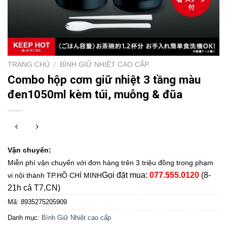
TRANG CHỦ
/
BÌNH GIỮ NHIỆT CAO CẤP
Combo hộp cơm giữ nhiệt 3 tầng màu
đen1050ml kèm túi, muỗng & đũa
Vận chuyển:
Miễn phí vận chuyển với đơn hàng trên 3 triệu đồng trong phạm
Gọi đặt mua:
077.555.0120
(8-
vi nội thành TP.HỒ CHÍ MINH
21h cả T7,CN)
Mã:
8935275205909
Danh mục:
Bình Giữ Nhiệt cao cấp