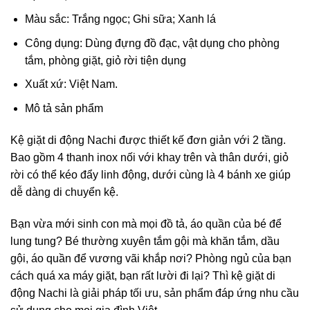
Màu sắc: Trắng ngọc; Ghi sữa; Xanh lá
Công dụng: Dùng đựng đồ đạc, vật dụng cho phòng
tắm, phòng giặt, giỏ rời tiện dụng
Xuất xứ: Việt Nam.
Mô tả sản phẩm
Kệ giặt di động Nachi được thiết kế đơn giản với 2 tầng.
Bao gồm 4 thanh inox nối với khay trên và thân dưới, giỏ
rời có thể kéo đẩy linh động, dưới cùng là 4 bánh xe giúp
dễ dàng di chuyển kệ.
Bạn vừa mới sinh con mà mọi đồ tả, áo quần của bé để
lung tung? Bé thường xuyên tắm gội mà khăn tắm, dầu
gội, áo quần để vương vãi khắp nơi? Phòng ngủ của bạn
cách quá xa máy giặt, bạn rất lười đi lại? Thì kệ giặt di
động Nachi là giải pháp tối ưu, sản phẩm đáp ứng nhu cầu