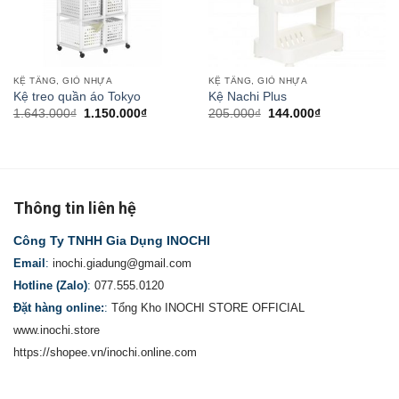
KỆ TẦNG, GIỎ NHỰA
KỆ TẦNG, GIỎ NHỰA
Kệ treo quần áo Tokyo
Kệ Nachi Plus
1.643.000
₫
1.150.000
₫
205.000
₫
144.000
₫
Thông tin liên hệ
Công Ty TNHH Gia Dụng INOCHI
Email
:
inochi.giadung@gmail.com
Hotline (Zalo)
:
077.555.0120
Đặt hàng online:
:
Tổng Kho INOCHI STORE OFFICIAL
www.inochi.store
https://shopee.vn/inochi.online.com