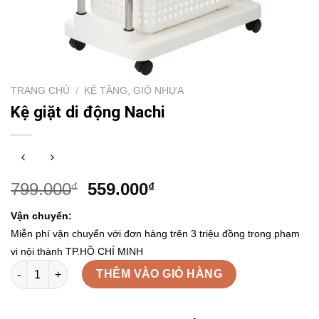
TRANG CHỦ
/
KỆ TẦNG, GIỎ NHỰA
Kệ giặt di động Nachi
799.000
559.000
₫
₫
Vận chuyển:
Miễn phí vận chuyển với đơn hàng trên 3 triệu đồng trong phạm
vi nội thành TP.HỒ CHÍ MINH
Kệ giặt di động Nachi số lượng
THÊM VÀO GIỎ HÀNG