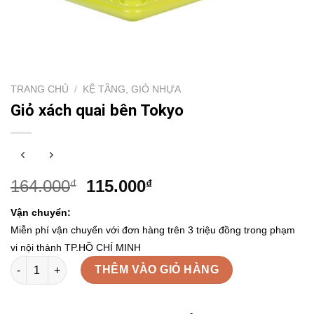
TRANG CHỦ
/
KỆ TẦNG, GIỎ NHỰA
Giỏ xách quai bên Tokyo
164.000
115.000
₫
₫
Vận chuyển:
Miễn phí vận chuyển với đơn hàng trên 3 triệu đồng trong phạm
vi nội thành TP.HỒ CHÍ MINH
Giỏ xách quai bên Tokyo số lượng
THÊM VÀO GIỎ HÀNG