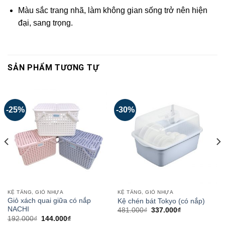
Màu sắc trang nhã, làm không gian sống trở nên hiện
đại, sang trọng.
SẢN PHẨM TƯƠNG TỰ
-25%
-30%
KỆ TẦNG, GIỎ NHỰA
KỆ TẦNG, GIỎ NHỰA
Giỏ xách quai giữa có nắp
Kệ chén bát Tokyo (có nắp)
NACHI
481.000
₫
337.000
₫
192.000
₫
144.000
₫