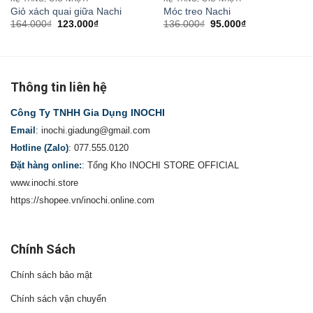
Giỏ xách quai giữa Nachi
Móc treo Nachi
164.000
₫
123.000
₫
136.000
₫
95.000
₫
Thông tin liên hệ
Công Ty TNHH Gia Dụng INOCHI
Email
:
inochi.giadung@gmail.com
Hotline (Zalo)
:
077.555.0120
Đặt hàng online:
:
Tổng Kho INOCHI STORE OFFICIAL
www.inochi.store
https://shopee.vn/inochi.online.com
Chính Sách
Chính sách bảo mật
Chính sách vận chuyển