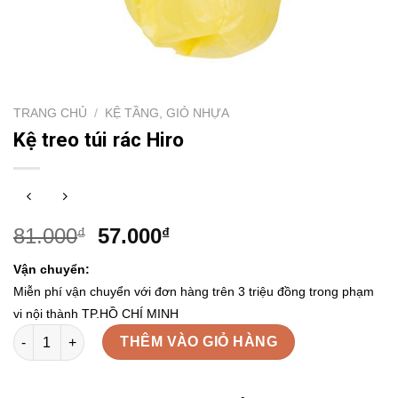
TRANG CHỦ
/
KỆ TẦNG, GIỎ NHỰA
Kệ treo túi rác Hiro
81.000
57.000
₫
₫
Vận chuyển:
Miễn phí vận chuyển với đơn hàng trên 3 triệu đồng trong phạm
vi nội thành TP.HỒ CHÍ MINH
Kệ treo túi rác Hiro số lượng
THÊM VÀO GIỎ HÀNG