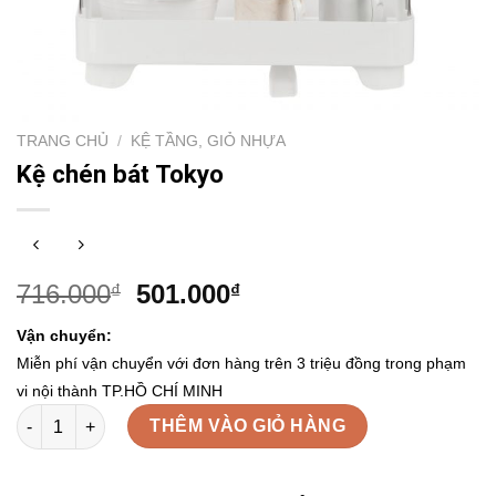
TRANG CHỦ
/
KỆ TẦNG, GIỎ NHỰA
Kệ chén bát Tokyo
716.000
501.000
₫
₫
Vận chuyển:
Miễn phí vận chuyển với đơn hàng trên 3 triệu đồng trong phạm
vi nội thành TP.HỒ CHÍ MINH
Kệ chén bát Tokyo số lượng
THÊM VÀO GIỎ HÀNG