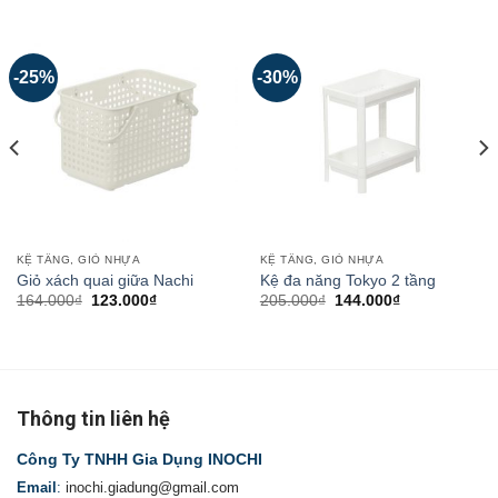
-25%
-30%
KỆ TẦNG, GIỎ NHỰA
KỆ TẦNG, GIỎ NHỰA
Giỏ xách quai giữa Nachi
Kệ đa năng Tokyo 2 tầng
164.000
₫
123.000
₫
205.000
₫
144.000
₫
Thông tin liên hệ
Công Ty TNHH Gia Dụng INOCHI
Email
:
inochi.giadung@gmail.com