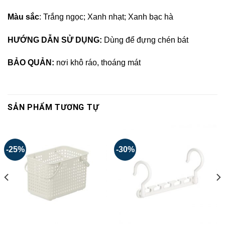
Màu sắc
: Trắng ngọc; Xanh nhạt; Xanh bạc hà
HƯỚNG DẪN SỬ DỤNG:
Dùng để đựng chén bát
BẢO QUẢN:
nơi khô ráo, thoáng mát
SẢN PHẨM TƯƠNG TỰ
-25%
-30%