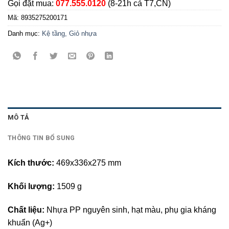
Gọi đặt mua:
077.555.0120
(8-21h cả T7,CN)
Mã:
8935275200171
Danh mục:
Kệ tầng, Giỏ nhựa
MÔ TẢ
THÔNG TIN BỔ SUNG
Kích thước:
469x336x275 mm
Khối lượng:
1509 g
Chất liệu:
Nhựa PP nguyên sinh, hạt màu, phụ gia kháng
khuẩn (Ag+)