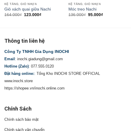
KỆ TẦNG, GIỎ NHỰA
KỆ TẦNG, GIỎ NHỰA
Giỏ xách quai giữa Nachi
Móc treo Nachi
164.000
₫
123.000
₫
136.000
₫
95.000
₫
Thông tin liên hệ
Công Ty TNHH Gia Dụng INOCHI
Email
:
inochi.giadung@gmail.com
Hotline (Zalo)
:
077.555.0120
Đặt hàng online:
:
Tổng Kho INOCHI STORE OFFICIAL
www.inochi.store
https://shopee.vn/inochi.online.com
Chính Sách
Chính sách bảo mật
Chính sách vận chuyển