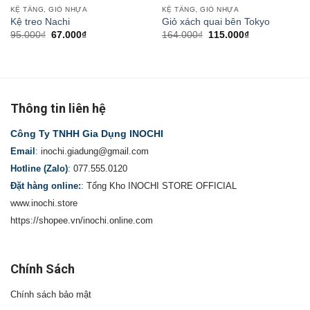
KỆ TẦNG, GIỎ NHỰA
KỆ TẦNG, GIỎ NHỰA
Kệ treo Nachi
Giỏ xách quai bên Tokyo
95.000
₫
67.000
₫
164.000
₫
115.000
₫
Thông tin liên hệ
Công Ty TNHH Gia Dụng INOCHI
Email
:
inochi.giadung@gmail.com
Hotline (Zalo)
:
077.555.0120
Đặt hàng online:
:
Tổng Kho INOCHI STORE OFFICIAL
www.inochi.store
https://shopee.vn/inochi.online.com
Chính Sách
Chính sách bảo mật