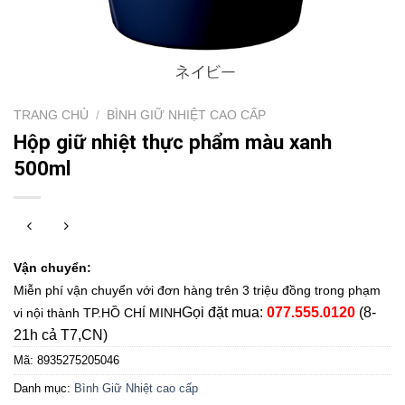
TRANG CHỦ
/
BÌNH GIỮ NHIỆT CAO CẤP
Hộp giữ nhiệt thực phẩm màu xanh
500ml
Vận chuyển:
Miễn phí vận chuyển với đơn hàng trên 3 triệu đồng trong phạm
Gọi đặt mua:
077.555.0120
(8-
vi nội thành TP.HỒ CHÍ MINH
21h cả T7,CN)
Mã:
8935275205046
Danh mục:
Bình Giữ Nhiệt cao cấp