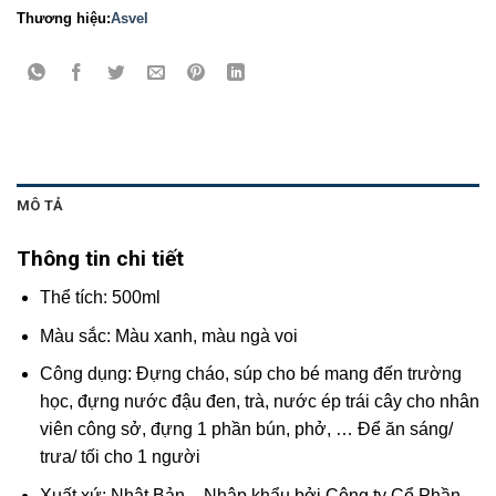
Thương hiệu:
Asvel
MÔ TẢ
Thông tin chi tiết
Thể tích: 500ml
Màu sắc: Màu xanh, màu ngà voi
Công dụng: Đựng cháo, súp cho bé mang đến trường
học, đựng nước đậu đen, trà, nước ép trái cây cho nhân
viên công sở, đựng 1 phần bún, phở, … Để ăn sáng/
trưa/ tối cho 1 người
Xuất xứ: Nhật Bản – Nhập khẩu bởi Công ty Cổ Phần