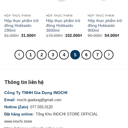
HỘP THỰC PHẨM
HỘP THỰC PHẨM
HỘP THỰC PHẨM
Hộp thực phẩm trữ
Hộp thực phẩm trữ
Hộp thực phẩm trữ
đông Hokkaido
đông Hokkaido
đông Hokkaido
290ml
3600ml
900ml
51.000
₫
31.000
₫
170.000
₫
102.000
₫
90.000
₫
54.000
₫
1
2
3
4
5
6
7
Thông tin liên hệ
Công Ty TNHH Gia Dụng INOCHI
Email
:
inochi.giadung@gmail.com
Hotline (Zalo)
:
077.555.0120
Đặt hàng online:
:
Tổng Kho INOCHI STORE OFFICIAL
www.inochi.store