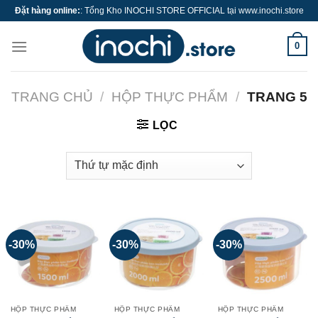
Skip
Đặt hàng online:
: Tổng Kho INOCHI STORE OFFICIAL tại www.inochi.store
to
content
0
TRANG CHỦ
/
HỘP THỰC PHẨM
/
TRANG 5
LỌC
-30%
-30%
-30%
HỘP THỰC PHẨM
HỘP THỰC PHẨM
HỘP THỰC PHẨM